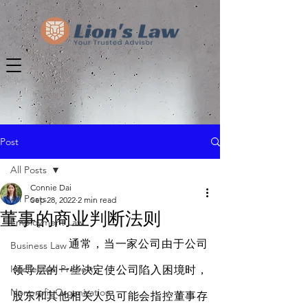
Post
All Posts
Connie Dai
All Posts
Sep 28, 2022
2 min read
董事的商业判断法则
Employment Law
		通常，当一家公司由于公司
Business Law
Intellectual Property
领导层的一些决定使公司陷入困境时，
Nonprofit Organization
股东和其他相关人员可能会指控董事存