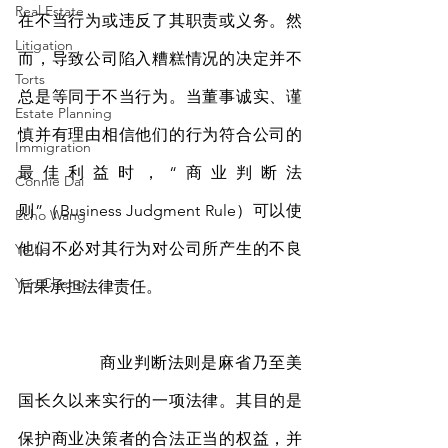
Real Estate
在不当行为或违反了其职责或义务。然
Litigation
而，导致公司陷入糟糕情况的决定并不
Torts
总是等同于不当行为。当董事诚实、谨
Estate Planning
慎并有理由相信他们的行为符合公司的
Immigration
最佳利益时，“商业判断法
Connie Dai
则”（Business Judgment Rule）可以使
Echo Wang
他们不必对其行为对公司所产生的不良
Ye Le
Yun Cheng
后果承担法律责任。
		商业判断法则是麻省乃至美
国长久以来实行的一项法律。其目的是
保护商业决策者的合法正当的权益，并