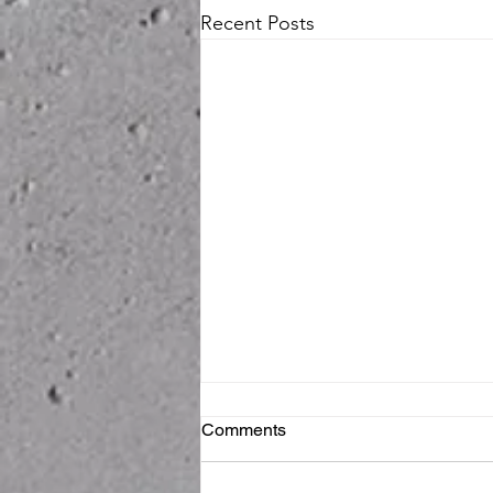
Recent Posts
“As-Is” Is Not a Free Pass:
Comments
When Sellers Remain Liable
for Hidden Defects
We recently represented a