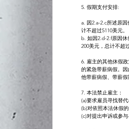
5. 假期支付安排:
a. 因2.a-2.
计不超过5110美元。
b. 如因2.d-2.
200美元，总计不超过
6. 雇主的其他休
的紧急带薪病假。因
他带薪病假、带薪假
7. 本法禁止雇主：
(a)要求雇员寻找替
(b)对依照本法休假
(c)对提出申诉或