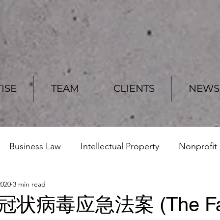
ISE
TEAM
CLIENTS
NEWS 
Business Law
Intellectual Property
Nonprofit
2020
3 min read
Torts
Estate Planning
Immigration
Conni
状病毒应急法案 (The Fam