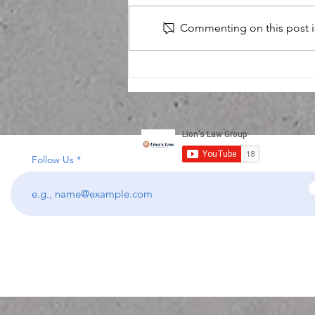
residential purchaser in
Commenting on this post is
Massachusetts who signed a
purchase and sale agreement for
a home. Shortly before closing,
during the final walkthrough, our
client shockingly disco
Follow Us