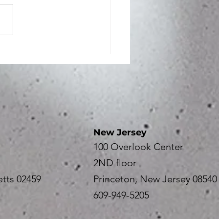
签订的合同中没有清晰明确
退款条款， 明确违反《马萨
消费者保护法》（M.G.L.
93A）。近期我们代理的多起教
学咨询、及课外兴趣机构的消
纠纷案件表明：即便服务商已
供了大量、高质量的服务，只
略退款政策，或退款条款存在
、不显眼或前后不一致的情
仍可能面临《马萨诸塞州消费
法》（M.G.L. c.93A）下的
New Jersey
法律风险。 一 、
100 Overlook Center
2ND floor
tts 02459
Princeton, New Jersey 08540
609-949-5205