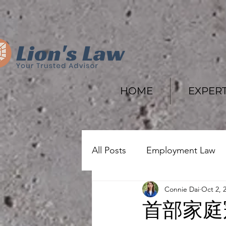
HOME
EXPERT
All Posts
Employment Law
Connie Dai
Oct 2, 
Real Estate
Litigation
首部家庭冠