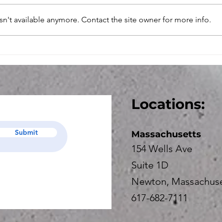
sometimes incorrectly assume
费者
n't available anymore. Contact the site owner for more info.
that if an employment agreement
的，
or offer letter states that an
诸塞州
employee “owes” money back to
c.
the employer, that the employer
育升
can simply deduct that
费者
经提
要忽
Locations:
模糊
形，
者保护
Submit
Massachusetts
重大
154 Wells Ave
Suite 1D
Newton, Massachuse
617-682-7111