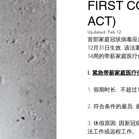
FIRST 
Ye Le
Yun Cheng
ACT)
Updated:
Feb 12
首部家庭冠状病毒应急法
12月31日生效. 
14周的带薪家庭医
I. 
紧急带薪家庭医疗
1.
 假期时长:  不超过1
2.
 符合条件的雇员:
3.
 休假原因: 因
法工作或远程工作。