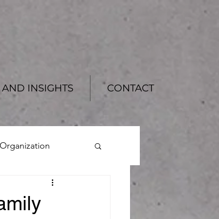
AND INSIGHTS
CONTACT
 Organization
e Dai
Echo Wang
ily