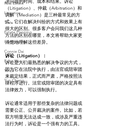
决问题的时间、成本和结果。诉讼
Real Estate
（Litigation）、仲裁（Arbitration）和
Litigation
调解（Mediation）是三种最常见的方
式，它们在解决纠纷的方式和效果上有
Torts
很大的区别。很多客户会问我们这几种
Estate Planning
方法的区别在哪里，本文将帮助大家更
Immigration
清楚地理解这些差异。
Connie Dai
诉讼（Litigation）：
Echo Wang
诉讼是人们最熟悉的解决争议的方式，
因为它在法院中执行，由法官或陪审团
Ye Le
来裁定结果，正式而严肃，严格按照法
Yun Cheng
律程序进行。法官或陪审团的决定具有
法律效力，可以强制执行。
诉讼通常适用于那些复杂的法律问题或
需要公正、公开裁决的案件。比如，若
双方明显无法达成一致，或涉及严重违
法行为时，诉讼是一个强有力的工具。