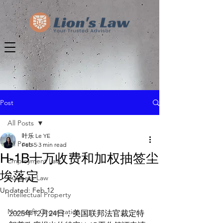
Post
All Posts
叶乐 Le YE
All Posts
Feb 5
3 min read
H-1B十万收费和加权抽签尘
Employment Law
埃落定
Business Law
Updated:
Feb 12
Intellectual Property
Nonprofit Organization
2025年12月24日，美国联邦法官裁定特