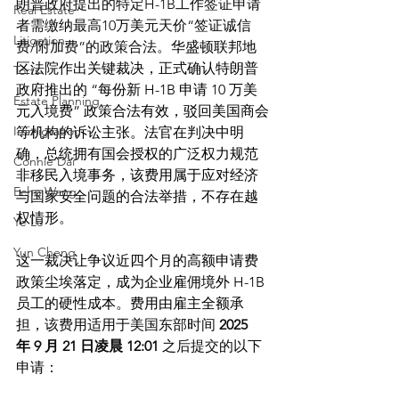
朗普政府提出的特定H-1B工作签证申请
Real Estate
者需缴纳最高10万美元天价“签证诚信
Litigation
费/附加费”的政策合法。
华盛顿联邦地
区法院作出关键裁决，正式确认特朗普
Torts
政府推出的 “每份新 H-1B 申请 10 万美
Estate Planning
元入境费” 政策合法有效，驳回美国商会
Immigration
等机构的诉讼主张。法官在判决中明
确，总统拥有国会授权的广泛权力规范
Connie Dai
非移民入境事务，该费用属于应对经济
Echo Wang
与国家安全问题的合法举措，不存在越
权情形。
Ye Le
Yun Cheng
这一裁决让争议近四个月的高额申请费
政策尘埃落定，成为企业雇佣境外 H-1B 
员工的硬性成本。费用由雇主全额承
担，
该费用适用于美国东部时间 
2025 
年 9 月 21 日凌晨 12:01
 之后提交的以下
申请：