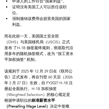
申请人的工作符合“国家利益”。
证明没有美国工人可以胜任该职
位。
强制缴纳该费用会损害美国的国家
利益。
而在此前一天，美国国土安全部
（DHS）与美国移民局（USCIS）正式
发布 了H-1B 抽签最终规则，彻底取代沿
用多年的随机抽签模式，改为 “按工资水
平加权抽签” 机制。
该规则于 2025 年 12 月 29 日在《联邦公
告》正式发布，将在刊登 60 天后（2026 
年 2 月 27 日）生效，自 FY2027 H-1B 注
册起全面执行。
H-1B 加权抽签
（Weighted Selection）
的核心规定是
根据申请职位的
标准薪资水平
（Prevailing Wage Level）
决定中签概